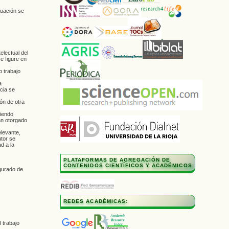
nuación se
lectual del
e figure en
o trabajo
a
cia se
ón de otra
siendo
an otorgado
elevante,
utor se
d a la
PLATAFORMAS DE AGREGACIÓN DE
CONTENIDOS CIENTÍFICOS Y ACADÉMICOS:
gurado de
REDES ACADÉMICAS:
 trabajo