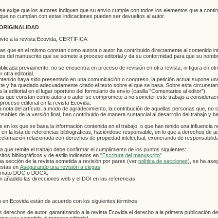
se exige que los autores indiquen que su envío cumple con todos los elementos que a conti
 que no cumplan con estas indicaciones pueden ser devueltos al autor.
ORIGINALIDAD
envío a la revista Ecovida, CERTIFICA:
 que en el mismo constan como autora o autor ha contribuido directamente al contenido inte
dos del manuscrito que se somete a proceso editorial y da su conformidad para que su nombr
blicada previamente, no se encuentra en proceso de revisión en otra revista, ni figura en otr
otra editorial.
ntenido haya sido presentado en una comunicación o congreso, la petición actual supone un
ste y ha quedado adecuadamente citado el texto sobre el que se basa. Sobre esta circunstan
la editorial en el lugar oportuno del formulario de envío (casilla "Comentarios al editor").
s que constan como autora o autor se compromete a no someter este trabajo a consideraci
proceso editorial en la revista Ecovida.
nota del artículo, a modo de agradecimiento, la contribución de aquellas personas que, no 
sables de la versión final, han contribuido de manera sustancial al desarrollo del trabajo y h
 en los que se basa la información contenida en el trabajo, o que han tenido una influencia r
y en la lista de referencias bibliográficas, haciéndose responsable, en lo que a derechos de a
 o reclamación relacionada con derechos de propiedad intelectual, exonerando de responsabilida
ra que remite el trabajo debe confirmar el cumplimiento de los puntos siguientes:
itos bibliográficos y de estilo indicados en
"Escritura del manuscrito"
una sección de la revista sometida a revisión por pares (ver
política de secciones
), se ha ase
uestas en
Asegurando una revisión a ciegas
.
formato DOC o DOCX.
n añadido las direcciones web y el DOI en las referencias.
n en Ecovida están de acuerdo con los siguientes términos:
derechos de autor, garantizando a la revista Ecovida el derecho a la primera publicación del