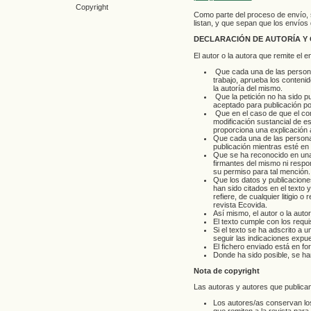
Copyright
Como parte del proceso de envío, 
listan, y que sepan que los envíos
DECLARACIÓN DE AUTORÍA Y 
El autor o la autora que remite el 
Que cada una de las personas
trabajo, aprueba los conteni
la autoría del mismo.
Que la petición no ha sido pu
aceptado para publicación por 
Que en el caso de que el co
modificación sustancial de e
proporciona una explicación a 
Que cada una de las persona
publicación mientras esté en 
Que se ha reconocido en una 
firmantes del mismo ni respon
su permiso para tal mención.
Que los datos y publicaciones
han sido citados en el texto 
refiere, de cualquier litigio
revista Ecovida.
Así mismo, el autor o la auto
El texto cumple con los requis
Si el texto se ha adscrito a 
seguir las indicaciones exp
El fichero enviado está en 
Donde ha sido posible, se ha
Nota de copyright
Las autoras y autores que publica
Los autores/as conservan los 