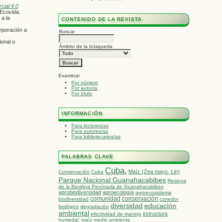
ial 4.0
 Ecovida.
a la
CONTENIDO DE LA REVISTA
rporación a
Buscar
ional o
Ámbito de la búsqueda
Examinar
Por número
Por autor/a
Por título
INFORMACIÓN
Para lectores/as
Para autores/as
Para bibliotecarios/as
PALABRAS CLAVE
Cuba.
Maíz (Zea mays, Lin)
Conservación
Cuba
Parque Nacional Guanahacabibes
Reserva
de la Biosfera Península de Guanahacabibes
agrobiodiversidad
agroecología
agroecosistema
comunidad
conservación
biodiversidad
corredor
diversidad
educación
biológico
degradación
ambiental
estructura
efectividad de manejo
humedal.
maíz
medio ambiente