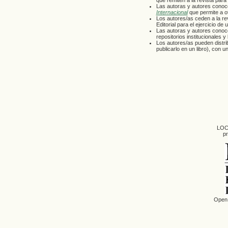
que remiten a la revista para
Las autoras y autores conoc
Internacional
que permite a ot
Los autores/as ceden a la re
Editorial para el ejercicio de
Las autoras y autores conoce
repositorios institucionales y
Los autores/as pueden distribu
publicarlo en un libro), con 
LOCK
pr
Open 