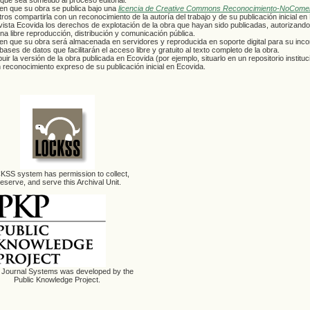
 que sea sometido al proceso editorial.
en que su obra se publica bajo una
licencia de Creative Commons Reconocimiento-NoComerc
ros compartirla con un reconocimiento de la autoría del trabajo y de su publicación inicial en
vista Ecovida los derechos de explotación de la obra que hayan sido publicadas, autorizando 
 una libre reproducción, distribución y comunicación pública.
n que su obra será almacenada en servidores y reproducida en soporte digital para su inco
 bases de datos que facilitarán el acceso libre y gratuito al texto completo de la obra.
ir la versión de la obra publicada en Ecovida (por ejemplo, situarlo en un repositorio instituc
un reconocimiento expreso de su publicación inicial en Ecovida.
SS system has permission to collect,
eserve, and serve this Archival Unit.
Journal Systems was developed by the
Public Knowledge Project.