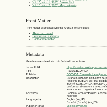
Vol. 15, Núm. 1 (2025): Enero - Abril
Vol. 15, Núm. 2 (2025): Mayo - Agosto
Front Matter
Front Matter associated with this Archival Unit includes:
About the Journal
Submission Guidelines
Contact Information
Metadata
Metadata associated with this Archival Unit includes:
Journal URL
https://revistaecovida.upr.edu.cu/
Title
Revista ECOVIDA
Publisher
ECOVIDA. Centro de Investigacion
Description
Es una publicación del Centro de I
Ambiente (CITMA) en Pinar del Rí­o,
Electrónica ECOVIDA. El objetivo de
conforman el centro y a la vez ref
instituciones u organizaciones con 
Keywords
Ecología, Área protegida; Ecosiste
naturales.
Language(s)
English (en_US)
Español (España) (es_ES)
Publisher Email
yoel@ecovida.cu