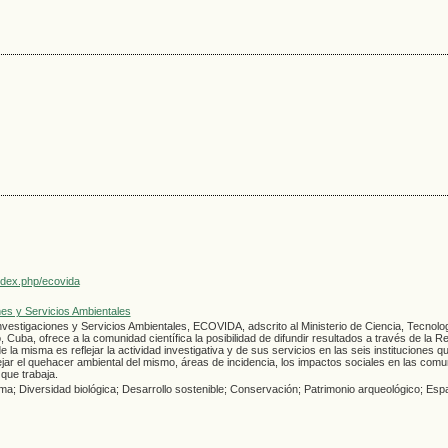
index.php/ecovida
es y Servicios Ambientales
nvestigaciones y Servicios Ambientales, ECOVIDA, adscrito al Ministerio de Ciencia, Tecnolog
 Cuba, ofrece a la comunidad cientí­fica la posibilidad de difundir resultados a través de la Re
 la misma es reflejar la actividad investigativa y de sus servicios en las seis instituciones q
lejar el quehacer ambiental del mismo, áreas de incidencia, los impactos sociales en las com
que trabaja.
ma; Diversidad biológica; Desarrollo sostenible; Conservación; Patrimonio arqueológico; Esp