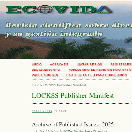
INICIO
ACERCA DE
INICIAR SESIÓN
REGISTRARS
DEL MANUSCRITO
FORMULARIO DE REVISIÓN PARA ARTÍC
PUBLICACIONES
CARTA DE ESTILO PARA CORRECCIÓN
Inicio
>
LOCKSS Publisher Manifest
LOCKSS Publisher Manifest
|
<< PREVIOUS
NEXT >>
Archive of Published Issues: 2025
Vol. 15, Núm. 3 (2025): Septiembre - Diciembre