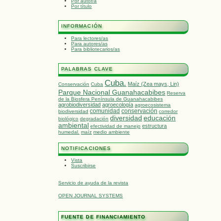
Por autor/a
Por título
INFORMACIÓN
Para lectores/as
Para autores/as
Para bibliotecarios/as
PALABRAS CLAVE
Cuba.
Maíz (Zea mays, Lin)
Conservación
Cuba
Parque Nacional Guanahacabibes
Reserva
de la Biosfera Península de Guanahacabibes
agrobiodiversidad
agroecología
agroecosistema
comunidad
conservación
biodiversidad
corredor
diversidad
educación
biológico
degradación
ambiental
estructura
efectividad de manejo
humedal.
maíz
medio ambiente
NOTIFICACIONES
Vista
Suscribirse
Servicio de ayuda de la revista
OPEN JOURNAL SYSTEMS
FUENTE DE FINANCIAMIENTO