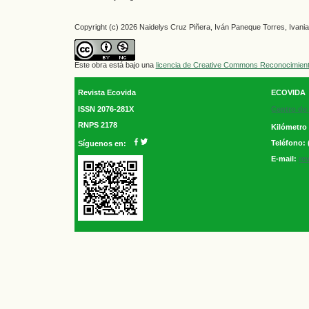
Copyright (c) 2026 Naidelys Cruz Piñera, Iván Paneque Torres, Ivan
Este obra está bajo una
licencia de Creative Commons Reconocimient
Revista Ecovida
ECOVIDA
ISSN 2076-281X
Centro de 
RNPS 2178
Kilómetro
Teléfono: 
Síguenos en:
E-mail:
re