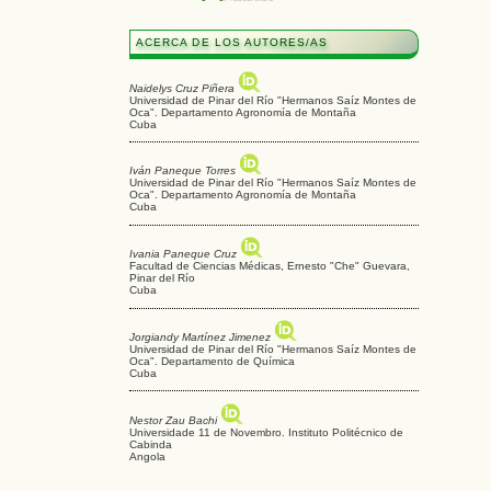
ACERCA DE LOS AUTORES/AS
Naidelys Cruz Piñera
Universidad de Pinar del Río "Hermanos Saíz Montes de
Oca". Departamento Agronomía de Montaña
Cuba
Iván Paneque Torres
Universidad de Pinar del Río "Hermanos Saíz Montes de
Oca". Departamento Agronomía de Montaña
Cuba
Ivania Paneque Cruz
Facultad de Ciencias Médicas, Ernesto "Che" Guevara,
Pinar del Río
Cuba
Jorgiandy Martínez Jimenez
Universidad de Pinar del Río "Hermanos Saíz Montes de
Oca". Departamento de Química
Cuba
Nestor Zau Bachi
Universidade 11 de Novembro. Instituto Politécnico de
Cabinda
Angola