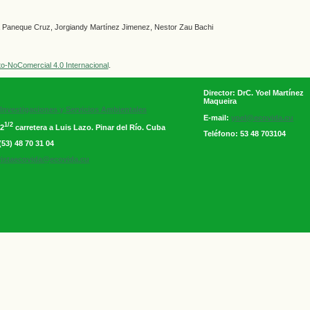
ia Paneque Cruz, Jorgiandy Martínez Jimenez, Nestor Zau Bachi
o-NoComercial 4.0 Internacional
.
Director: DrC. Yoel Martínez
Maqueira
Investigaciones y Servicios Ambientales
E-mail:
yoel@ecovida.cu
1/2
 2
carretera a Luis Lazo. Pinar del Río. Cuba
Teléfono: 53 48 703104
(53) 48 70 31 04
vistaecovida@ecovida.cu