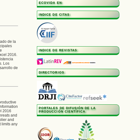
ECOVIDA EN:
INDICE DE CITAS:
tado de la
ncipales
de
INDICE DE REVISTAS:
xcel 2016.
istencia
s. Los
sarrollo de
DIRECTORIOS:
productive
information
PORTALES DE DIFUSIÓN DE LA
el 2016
PRODUCCIÓN CIENTÍFICA:
threats and
plier and
 limits any