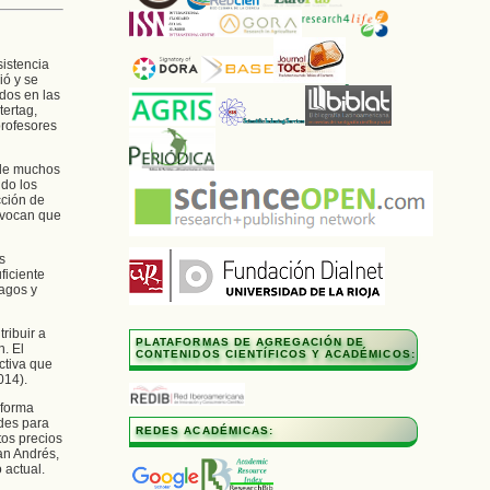
sistencia
ió y se
ados en las
tertag,
profesores
 de muchos
ndo los
cción de
ovocan que
s
ficiente
agos y
ribuir a
PLATAFORMAS DE AGREGACIÓN DE
. El
CONTENIDOS CIENTÍFICOS Y ACADÉMICOS:
ctiva que
014).
 forma
ades para
REDES ACADÉMICAS:
tos precios
an Andrés,
 actual.