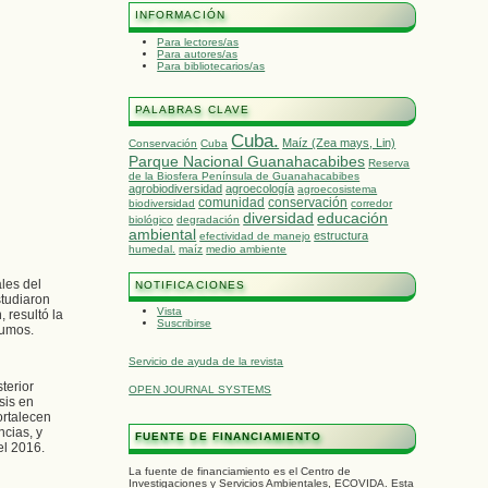
INFORMACIÓN
Para lectores/as
Para autores/as
Para bibliotecarios/as
PALABRAS CLAVE
Cuba.
Maíz (Zea mays, Lin)
Conservación
Cuba
Parque Nacional Guanahacabibes
Reserva
de la Biosfera Península de Guanahacabibes
agrobiodiversidad
agroecología
agroecosistema
comunidad
conservación
biodiversidad
corredor
diversidad
educación
biológico
degradación
ambiental
estructura
efectividad de manejo
humedal.
maíz
medio ambiente
les del
NOTIFICACIONES
studiaron
Vista
 resultó la
Suscribirse
sumos.
Servicio de ayuda de la revista
terior
OPEN JOURNAL SYSTEMS
sis en
ortalecen
ncias, y
FUENTE DE FINANCIAMIENTO
el 2016.
La fuente de financiamiento es el Centro de
Investigaciones y Servicios Ambientales, ECOVIDA. Esta