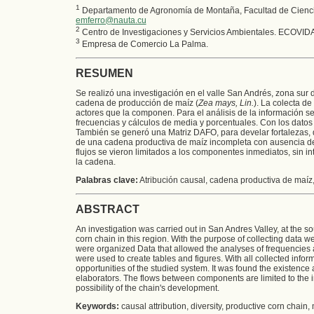
1
Departamento de Agronomía de Montaña, Facultad de Ciencia
emferro@nauta.cu
2
Centro de Investigaciones y Servicios Ambientales. ECOVIDA
3
Empresa de Comercio La Palma.
RESUMEN
Se realizó una investigación en el valle San Andrés, zona sur d
cadena de producción de maíz (
Zea mays, Lin.
). La colecta de
actores que la componen. Para el análisis de la información se 
frecuencias y cálculos de media y porcentuales. Con los datos 
También se generó una Matriz DAFO, para develar fortalezas, 
de una cadena productiva de maíz incompleta con ausencia de
flujos se vieron limitados a los componentes inmediatos, sin int
la cadena.
Palabras clave:
Atribución causal, cadena productiva de maíz,
ABSTRACT
An investigation was carried out in San Andres Valley, at the s
corn chain in this region. With the purpose of collecting data w
were organized Data that allowed the analyses of frequencies 
were used to create tables and figures. With all collected info
opportunities of the studied system. It was found the existenc
elaborators. The flows between components are limited to the i
possibility of the chain's development.
Keywords:
causal attribution, diversity, productive corn chain