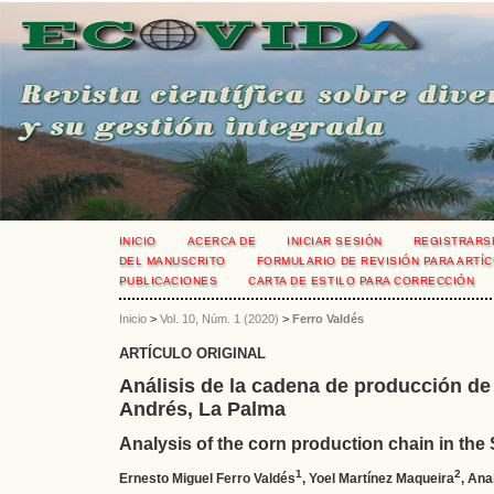
INICIO
ACERCA DE
INICIAR SESIÓN
REGISTRARS
DEL MANUSCRITO
FORMULARIO DE REVISIÓN PARA ARTÍC
PUBLICACIONES
CARTA DE ESTILO PARA CORRECCIÓN
Inicio
>
Vol. 10, Núm. 1 (2020)
>
Ferro Valdés
ARTÍCULO ORIGINAL
Análisis de la cadena de producción de 
Andrés, La Palma
Analysis of the corn production chain in the
1
2
Ernesto Miguel Ferro Valdés
, Yoel Martínez Maqueira
, Ana