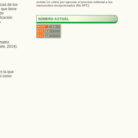
revista no cobra por ejecutar el proceso editorial a los
cias de los
manuscritos recepcionados (No APC).
 que tiene
ndo
ficación
NÚMERO ACTUAL
.
matriz
ile, 2014).
en la que
sí como