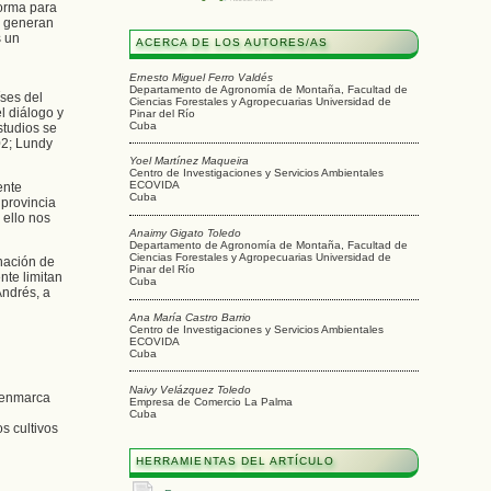
forma para
se generan
s un
ACERCA DE LOS AUTORES/AS
Ernesto Miguel Ferro Valdés
Departamento de Agronomía de Montaña, Facultad de
íses del
Ciencias Forestales y Agropecuarias Universidad de
l diálogo y
Pinar del Río
Cuba
studios se
02; Lundy
Yoel Martínez Maqueira
Centro de Investigaciones y Servicios Ambientales
ECOVIDA
ente
Cuba
 provincia
 ello nos
Anaimy Gigato Toledo
Departamento de Agronomía de Montaña, Facultad de
Ciencias Forestales y Agropecuarias Universidad de
inación de
Pinar del Río
nte limitan
Cuba
Andrés, a
Ana María Castro Barrio
Centro de Investigaciones y Servicios Ambientales
ECOVIDA
Cuba
Naivy Velázquez Toledo
e enmarca
Empresa de Comercio La Palma
Cuba
s cultivos
HERRAMIENTAS DEL ARTÍCULO