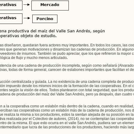
as diseñaron, quedaran fuera actores muy importantes. En todos los casos, las co
tores que generan motivaciones y dinamizan las cadenas de producción. En alguno
veedores de insumos. También se pudo apreciar, que los que refirieron la mayor 
lógica de flujo y mucho menos articulado
.
xistencia de una cadena de producción incompleta, según como señalará (Alvarado,
tivas, todas de forma general, carecen de eslabones importantes que facilitan el
ucción centralizada y guiada. La no existencia de una cadena completa de produc
ón impuesto desde los mismos inicios de la formación de las cooperativas. En el 
entes según la visión de ellos. Todos plantearon con total seguridad, que los produ
cadena de producción del maíz del Valle San Andrés, pero ya después, dan cuatro 
an a la cooperativa como un eslabón más dentro de la cadena, cuando en realidad,
 perciban las cooperativas como un eslabón más de la cadena de producción, nos d
ue realiza la misma a los productores, estos la sientan alejada de su posición en l
va realizada por el Colectivo de autores, (2014), no se contemplan las cooperativ
tro de la misma. El que esto ocurra en el valle San Andrés, pudiera ser un eleme
termediario que lucra de las producciones de los productores, haciendo más larg