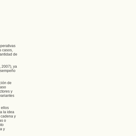
operativas
s casos,
cantidad de
 2007), ya
 desempeño
ción de
caso
ctores y
variantes
 ellos
a la idea
a cadena y
as o
nto
a y