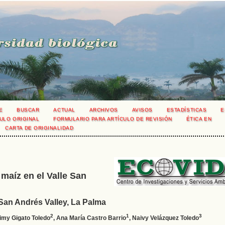
E
BUSCAR
ACTUAL
ARCHIVOS
AVISOS
ESTADÍSTICAS
E
ULO ORIGINAL
FORMULARIO PARA ARTÍCULO DE REVISIÓN
ÉTICA EN
CARTA DE ORIGINALIDAD
maíz en el Valle San
 San Andrés Valley, La Palma
2
1
3
imy Gigato Toledo
, Ana María Castro Barrio
, Naivy Velázquez Toledo