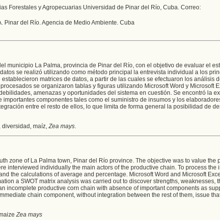
s Forestales y Agropecuarias Universidad de Pinar del Río, Cuba. Correo:
. Pinar del Río. Agencia de Medio Ambiente. Cuba
el municipio La Palma, provincia de Pinar del Río, con el objetivo de evaluar el es
 datos se realizó utilizando como método principal la entrevista individual a los pri
establecieron matrices de datos, a partir de las cuales se efectuaron los análisis 
procesados se organizaron tablas y figuras utilizando Microsoft Word y Microsoft E
debilidades, amenazas y oportunidades del sistema en cuestión. Se encontró la ex
 importantes componentes tales como el suministro de insumos y los elaboradore
egración entre el resto de ellos, lo que limita de forma general la posibilidad de de
 diversidad, maíz,
Zea mays
.
outh zone of La Palma town, Pinar del Río province. The objective was to value the 
ere interviewed individually the main actors of the productive chain. To process the 
and the calculations of average and percentage. Microsoft Word and Microsoft Exc
rmation a SWOT matrix analysis was carried out to discover strengths, weaknesses, 
e an incomplete productive corn chain with absence of important components as sup
mmediate chain component, without integration between the rest of them, issue that
, maize
Zea mays