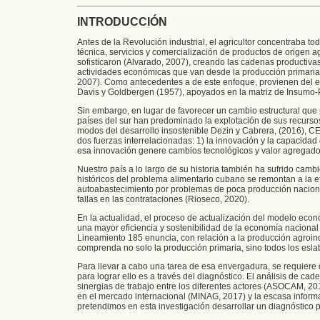
INTRODUCCIÓN
Antes de la Revolución industrial, el agricultor concentraba t
técnica, servicios y comercialización de productos de origen a
sofisticaron (Alvarado, 2007), creando las cadenas productivas
actividades económicas que van desde la producción primaria r
2007). Como antecedentes a de este enfoque, provienen del est
Davis y Goldbergen (1957), apoyados en la matriz de Insumo-P
Sin embargo, en lugar de favorecer un cambio estructural que
países del sur han predominado la explotación de sus recursos n
modos del desarrollo insostenible Dezin y Cabrera, (2016), 
dos fuerzas interrelacionadas: 1) la innovación y la capacid
esa innovación genere cambios tecnológicos y valor agregado 
Nuestro país a lo largo de su historia también ha sufrido cam
históricos del problema alimentario cubano se remontan a la et
autoabastecimiento por problemas de poca producción nacion
fallas en las contrataciones (Rioseco, 2020).
En la actualidad, el proceso de actualización del modelo econ
una mayor eficiencia y sostenibilidad de la economía nacional 
Lineamiento 185 enuncia, con relación a la producción agroind
comprenda no solo la producción primaria, sino todos los eslab
Para llevar a cabo una tarea de esa envergadura, se requiere 
para lograr ello es a través del diagnóstico. El análisis de ca
sinergias de trabajo entre los diferentes actores (ASOCAM, 201
en el mercado internacional (MINAG, 2017) y la escasa informa
pretendimos en esta investigación desarrollar un diagnóstico