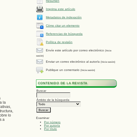
Resumen
Imprima este artículo
Metadatos de indexación
Cómo citar un elemento
Referencias de búsqueda
Política de revisión
Envíe este artículo por correo electrónico
(Inicie
sesión)
Enviar un correo electrónico al autor/a
(Inicie sesión)
Publique un comentario
(Inicie sesión)
CONTENIDO DE LA REVISTA
Buscar
s
Ámbito de la búsqueda
a la
ativas,
ructura,
obre lo
Examinar
s a
Por número
Por autor/a
Por título