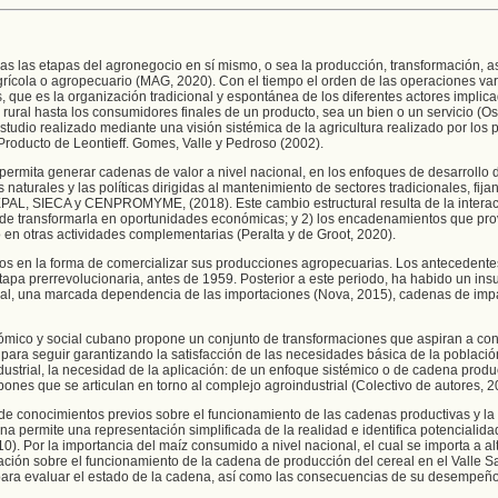
odas las etapas del agronegocio en sí mismo, o sea la producción, transformación, a
grícola o agropecuario (MAG, 2020). Con el tiempo el orden de las operaciones var
, que es la organización tradicional y espontánea de los diferentes actores implic
ural hasta los consumidores finales de un producto, sea un bien o un servicio (Os
udio realizado mediante una visión sistémica de la agricultura realizado por los 
roducto de Leontieff. Gomes, Valle y Pedroso (2002).
 permita generar cadenas de valor a nivel nacional, en los enfoques de desarrollo
aturales y las políticas dirigidas al mantenimiento de sectores tradicionales, fija
CEPAL, SIECA y CENPROMYME, (2018). Este cambio estructural resulta de la intera
ad de transformarla en oportunidades económicas; y 2) los encadenamientos que pr
en otras actividades complementarias (Peralta y de Groot, 2020).
bios en la forma de comercializar sus producciones agropecuarias. Los antecedente
apa prerrevolucionaria, antes de 1959. Posterior a este periodo, ha habido un insu
al, una marcada dependencia de las importaciones (Nova, 2015), cadenas de imp
ómico y social cubano propone un conjunto de transformaciones que aspiran a cont
para seguir garantizando la satisfacción de las necesidades básica de la población
ustrial, la necesidad de la aplicación: de un enfoque sistémico o de cadena produ
ones que se articulan en torno al complejo agroindustrial (Colectivo de autores, 2
de conocimientos previos sobre el funcionamiento de las cadenas productivas y la
dena permite una representación simplificada de la realidad e identifica potencialid
0). Por la importancia del maíz consumido a nivel nacional, el cual se importa a al
ción sobre el funcionamiento de la cadena de producción del cereal en el Valle S
 para evaluar el estado de la cadena, así como las consecuencias de su desempeño