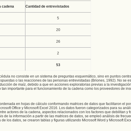
a cadena
Cantidad de entrevistados
5
20
26
2
53
a cédula no consiste en un sistema de preguntas esquemático, sino en puntos centra
 respuestas o las reacciones de las personas entrevistadas (Briones, 1992). No se e
ucción de maíz, debido a que en acciones exploratorias previas a la investigación,
otro tan importante para el funcionamiento de la cadena como los proveedores de in
y ordenada en hojas de cálculo conformando matrices de datos que facilitaron el pos
icrosoft Office y Microsoft Excel 2016. Los datos fueron categorizados para su análi
tre actores de la cadena, aspectos relacionados con los factores que debilitan y f
s de la información a partir de las matrices de datos, se empleó análisis de frecue
 de los datos, se crearon tablas y figuras utilizando Microsoft Word y Microsoft Exc