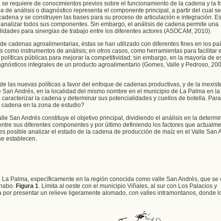
 se requiere de conocimientos previos sobre el funcionamiento de la cadena y la 
pa de análisis o diagnóstico representa el componente principal, a partir del cual 
cadena y se construyen las bases para su proceso de articulación e integración. E
analizar todos sus componentes. Sin embargo, el análisis de cadena permite una
ialidades para sinergias de trabajo entre los diferentes actores (ASOCAM, 2010).
de cadenas agroalimentarias, éstas se han utilizado con diferentes fines en los pa
 como instrumentos de análisis; en otros casos, como herramientas para facilitar e
 políticas públicas para mejorar la competitividad; sin embargo, en la mayoría de e
agnósticos integrales de un producto agroalimentario (Gomes, Valle y Pedroso, 20
, de las nuevas políticas a favor del enfoque de cadenas productivas, y de la inexist
e San Andrés, en la localidad del mismo nombre en el municipio de La Palma en la
 caracterizar la cadena y determinar sus potencialidades y cuellos de botella. Para
a cadena en la zona de estudio?
le San Andrés constituye el objetivo principal, dividiendo el análisis en la determ
 entre sus diferentes componentes y por último definiendo los factores que actualme
es posible analizar el estado de la cadena de producción de maíz en el Valle San 
se establecen.
pio La Palma, específicamente en la región conocida como valle San Andrés, que s
anabo.
Figura 1
. Limita al oeste con el municipio Viñales, al sur con Los Palacios y
a por presentar un relieve ligeramente alomado, con valles intramontanos, donde lo