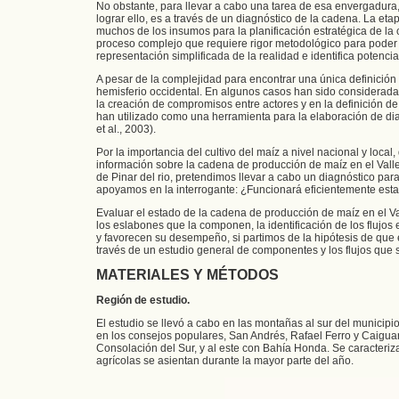
No obstante, para llevar a cabo una tarea de esa envergadura,
lograr ello, es a través de un diagnóstico de la cadena. La eta
muchos de los insumos para la planificación estratégica de la 
proceso complejo que requiere rigor metodológico para poder 
representación simplificada de la realidad e identifica potenc
A pesar de la complejidad para encontrar una única definición 
hemisferio occidental. En algunos casos han sido consideradas
la creación de compromisos entre actores y en la definición de
han utilizado como una herramienta para la elaboración de di
et al., 2003).
Por la importancia del cultivo del maíz a nivel nacional y local
información sobre la cadena de producción de maíz en el Vall
de Pinar del rio, pretendimos llevar a cabo un diagnóstico para
apoyamos en la interrogante: ¿Funcionará eficientemente est
Evaluar el estado de la cadena de producción de maíz en el Val
los eslabones que la componen, la identificación de los flujos
y favorecen su desempeño, si partimos de la hipótesis de que 
través de un estudio general de componentes y los flujos que 
MATERIALES Y MÉTODOS
Región de estudio.
El estudio se llevó a cabo en las montañas al sur del munici
en los consejos populares, San Andrés, Rafael Ferro y Caigu
Consolación del Sur, y al este con Bahía Honda. Se caracteriz
agrícolas se asientan durante la mayor parte del año.