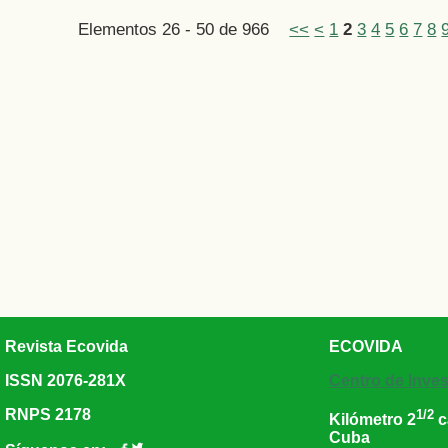
Elementos 26 - 50 de 966
<<
<
1
2
3
4
5
6
7
8
Revista Ecovida
ECOVIDA
ISSN 2076-281X
Centro de Inves
RNPS 2178
1/2
Kilómetro 2
c
Cuba