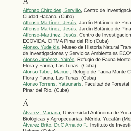
A
Alfonso Chiroldes, Servilio
, Centro de Investigac
Ciudad Habana. (Cuba)
Alfonso Martínez, Jesús
, Jardín Botánico de Pina
Alfonso Martínez, Jesús
, Jardín Botánico de Pin
Alfonso-Martínez, Jesús
, Centro de Investigacio
ECOVIDA, CITMA Pinar del Río (Cuba)
Alonso, Yudelkis
, Museo de Historia Natural Tran
de Investigaciones y Servicios Ambientales ECOV
Alonso Jiménez, Yairén
, Refugio de Fauna Mont
Flora y Fauna, Las Tunas. (Cuba)
Alonso Tabet, Manuel
, Refugio de Fauna Monte 
Flora y Fauna, Las Tunas. (Cuba)
Alonso Torrens, Yatsunaris
, Facultad de Foresta
Pinar del Río. (Cuba)
Á
Álvarez, Mariana
, Universidad Autónoma de Yuc
Biológicas y Agropecuarias. Mérida, Yucatán (Mé
Álvarez Brito, Dr.C Arnaldo F.
, Instituto de Inves