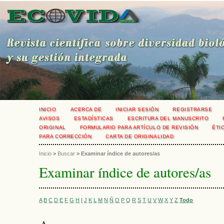
INICIO
ACERCA DE
INICIAR SESIÓN
REGISTRARSE
AVISOS
ESTADÍSTICAS
ESCRITURA DEL MANUSCRITO
ORIGINAL
FORMULARIO PARA ARTÍCULO DE REVISIÓN
ÉTI
PARA CORRECCIÓN
CARTA DE ORIGINALIDAD
Inicio
>
Buscar
>
Examinar índice de autores/as
Examinar índice de autores/as
A
B
C
D
E
F
G
H
I
J
K
L
M
N
Ñ
O
P
Q
R
S
T
U
V
W
X
Y
Z
Todo