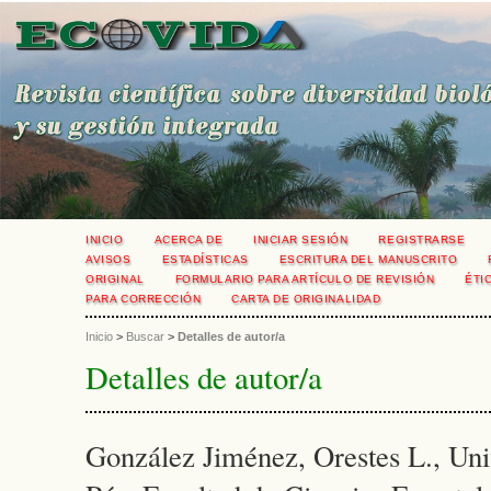
INICIO
ACERCA DE
INICIAR SESIÓN
REGISTRARSE
AVISOS
ESTADÍSTICAS
ESCRITURA DEL MANUSCRITO
ORIGINAL
FORMULARIO PARA ARTÍCULO DE REVISIÓN
ÉTI
PARA CORRECCIÓN
CARTA DE ORIGINALIDAD
Inicio
>
Buscar
>
Detalles de autor/a
Detalles de autor/a
González Jiménez, Orestes L., Uni