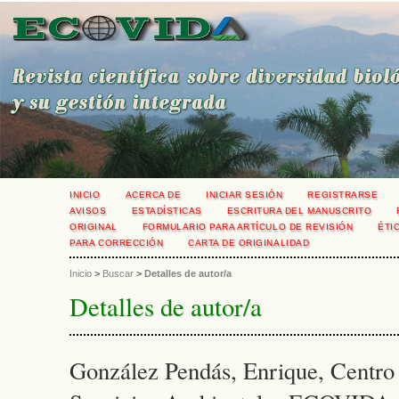
INICIO
ACERCA DE
INICIAR SESIÓN
REGISTRARSE
AVISOS
ESTADÍSTICAS
ESCRITURA DEL MANUSCRITO
ORIGINAL
FORMULARIO PARA ARTÍCULO DE REVISIÓN
ÉTI
PARA CORRECCIÓN
CARTA DE ORIGINALIDAD
Inicio
>
Buscar
>
Detalles de autor/a
Detalles de autor/a
González Pendás, Enrique, Centro 