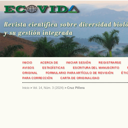
INICIO
ACERCA DE
INICIAR SESIÓN
REGISTRARSE
AVISOS
ESTADÍSTICAS
ESCRITURA DEL MANUSCRITO
ORIGINAL
FORMULARIO PARA ARTÍCULO DE REVISIÓN
ÉTI
PARA CORRECCIÓN
CARTA DE ORIGINALIDAD
Inicio
>
Vol. 14, Núm. 3 (2024)
>
Cruz Piñera