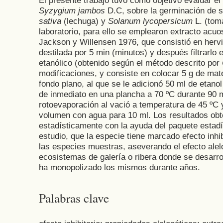
El presente trabajo tuvo como objetivo evaluar el 
Syzygium jambos
D.C, sobre la germinación de s
sativa
(lechuga) y
Solanum lycopersicum
L. (tom
laboratorio, para ello se emplearon extracto acu
Jackson y Willensen 1976, que consistió en hervi
destilada por 5 min (minutos) y después filtrarlo e
etanólico (obtenido según el método descrito por
modificaciones, y consiste en colocar 5 g de mat
fondo plano, al que se le adicionó 50 ml de etan
de inmediato en una plancha a 70 ºC durante 90 mi
rotoevaporación al vació a temperatura de 45 ºC
volumen con agua para 10 ml. Los resultados obt
estadísticamente con la ayuda del paquete estad
estudio, que la especie tiene marcado efecto inhi
las especies muestras, aseverando el efecto alel
ecosistemas de galería o ribera donde se desarr
ha monopolizado los mismos durante años.
Palabras clave