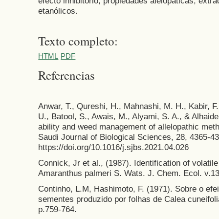
efecto inhibitorio; propiedades alelopáticas; extr
etanólicos.
Texto completo:
HTML
PDF
Referencias
Anwar, T., Qureshi, H., Mahnashi, M. H., Kabir, F
U., Batool, S., Awais, M., Alyami, S. A., & Alhaide
ability and weed management of allelopathic met
Saudi Journal of Biological Sciences, 28, 4365-4
https://doi.org/10.1016/j.sjbs.2021.04.026
Connick, Jr et al., (1987). Identification of volati
Amaranthus palmeri S. Wats. J. Chem. Ecol. v.13
Continho, L.M, Hashimoto, F. (1971). Sobre o efei
sementes produzido por folhas de Calea cuneifolia
p.759-764.