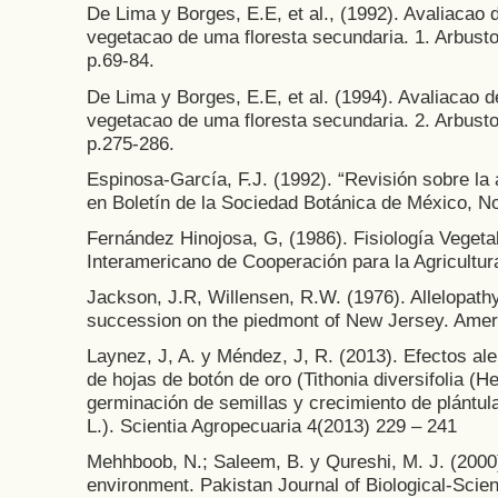
De Lima y Borges, E.E, et al., (1992). Avaliacao
vegetacao de uma floresta secundaria. 1. Arbustos
p.69-84.
De Lima y Borges, E.E, et al. (1994). Avaliacao 
vegetacao de uma floresta secundaria. 2. Arbustos
p.275-286.
Espinosa-García, F.J. (1992). “Revisión sobre la a
en Boletín de la Sociedad Botánica de México, No
Fernández Hinojosa, G, (1986). Fisiología Vegetal
Interamericano de Cooperación para la Agricultur
Jackson, J.R, Willensen, R.W. (1976). Allelopathy
succession on the piedmont of New Jersey. Amer. 
Laynez, J, A. y Méndez, J, R. (2013). Efectos al
de hojas de botón de oro (Tithonia diversifolia (H
germinación de semillas y crecimiento de plántul
L.). Scientia Agropecuaria 4(2013) 229 – 241
Mehhboob, N.; Saleem, B. y Qureshi, M. J. (2000
environment. Pakistan Journal of Biological-Scienc