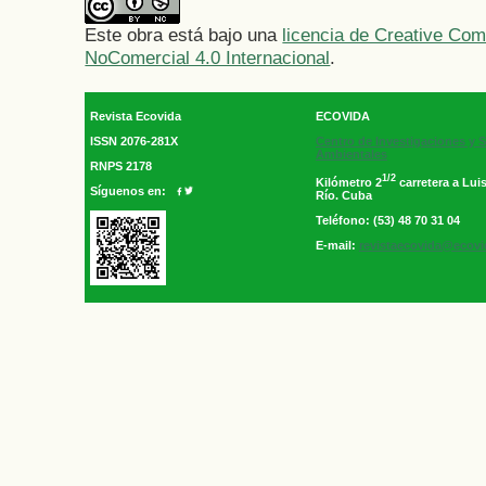
Este obra está bajo una
licencia de Creative C
NoComercial 4.0 Internacional
.
Revista Ecovida
ECOVIDA
ISSN 2076-281X
Centro de Investigaciones y S
Ambientales
RNPS 2178
1/2
Kilómetro 2
carretera a Luis
Síguenos en:
Río. Cuba
Teléfono: (53) 48 70 31 04
E-mail:
revistaecovida@ecovi