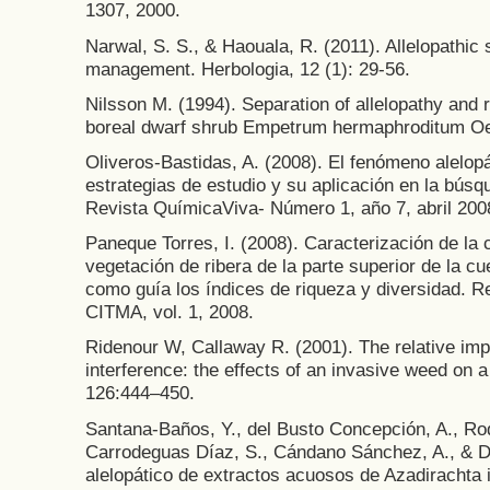
1307, 2000.
Narwal, S. S., & Haouala, R. (2011). Allelopathic 
management. Herbologia, 12 (1): 29-56.
Nilsson M. (1994). Separation of allelopathy and 
boreal dwarf shrub Empetrum hermaphroditum Oe
Oliveros-Bastidas, A. (2008). El fenómeno alelopá
estrategias de estudio y su aplicación en la búsq
Revista QuímicaViva- Número 1, año 7, abril 200
Paneque Torres, I. (2008). Caracterización de la c
vegetación de ribera de la parte superior de la c
como guía los índices de riqueza y diversidad. 
CITMA, vol. 1, 2008.
Ridenour W, Callaway R. (2001). The relative impo
interference: the effects of an invasive weed on
126:444–450.
Santana-Baños, Y., del Busto Concepción, A., Rod
Carrodeguas Díaz, S., Cándano Sánchez, A., & D
alelopático de extractos acuosos de Azadirachta 