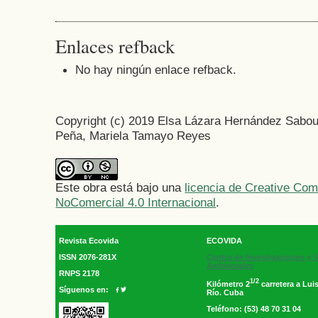
Enlaces refback
No hay ningún enlace refback.
Copyright (c) 2019 Elsa Lázara Hernández Sabour
Peña, Mariela Tamayo Reyes
Este obra está bajo una
licencia de Creative C
NoComercial 4.0 Internacional
.
Revista Ecovida
ECOVIDA
ISSN 2076-281X
Centro de Investigaciones y S
Ambientales
RNPS 2178
1/2
Kilómetro 2
carretera a Luis
Síguenos en:
Río. Cuba
Teléfono: (53) 48 70 31 04