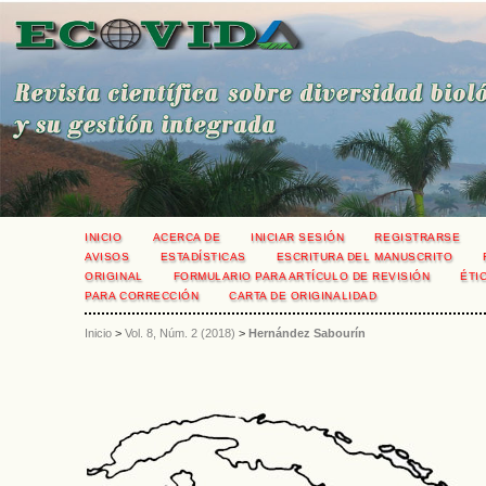
INICIO
ACERCA DE
INICIAR SESIÓN
REGISTRARSE
AVISOS
ESTADÍSTICAS
ESCRITURA DEL MANUSCRITO
ORIGINAL
FORMULARIO PARA ARTÍCULO DE REVISIÓN
ÉTI
PARA CORRECCIÓN
CARTA DE ORIGINALIDAD
Inicio
>
Vol. 8, Núm. 2 (2018)
>
Hernández Sabourín