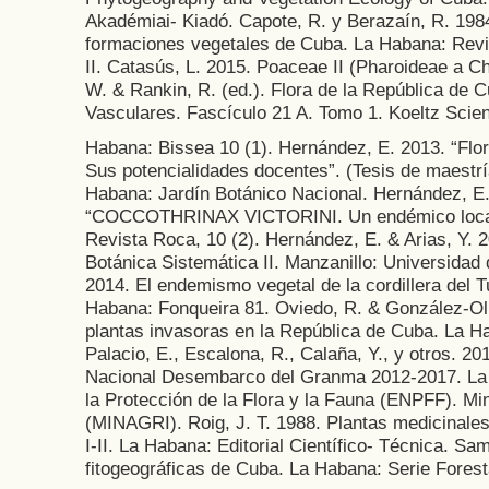
Akadémiai- Kiadó. Capote, R. y Berazaín, R. 1984
formaciones vegetales de Cuba. La Habana: Revis
II. Catasús, L. 2015. Poaceae II (Pharoideae a Ch
W. & Rankin, R. (ed.). Flora de la República de C
Vasculares. Fascículo 21 A. Tomo 1. Koeltz Scien
Habana: Bissea 10 (1). Hernández, E. 2013. “Flo
Sus potencialidades docentes”. (Tesis de maestrí
Habana: Jardín Botánico Nacional. Hernández, E
“COCCOTHRINAX VICTORINI. Un endémico local d
Revista Roca, 10 (2). Hernández, E. & Arias, Y. 
Botánica Sistemática II. Manzanillo: Universidad 
2014. El endemismo vegetal de la cordillera del T
Habana: Fonqueira 81. Oviedo, R. & González-Oliv
plantas invasoras en la República de Cuba. La Ha
Palacio, E., Escalona, R., Calaña, Y., y otros. 2
Nacional Desembarco del Granma 2012-2017. La
la Protección de la Flora y la Fauna (ENPFF). Mini
(MINAGRI). Roig, J. T. 1988. Plantas medicinal
I-II. La Habana: Editorial Científico- Técnica. S
fitogeográficas de Cuba. La Habana: Serie Foresta